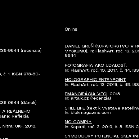
Online
DANIEL GRÚŇ (KURÁTORSTVO V R
 1336-9644 (recenzia)
VÝSKUMU
). In: FlashArt, roč. 13, 2
9644
FOTOGRAFIA AKO UDALOSŤ
.
In: FlashArt, roč. 10, 2017, č. 44. 
8, č. 1. ISBN 978-80-
HOLOGRAPHIC ENTRYPOINT.
In: FlashArt, roč. 13, 2018, č. 48. 
EMANCIPÁCIA VECÍ
, 2018
In: artalk.cz (recenzia)
 1336-9644 (článok)
STILL LIFE (text k výstave Kateřin
O A REÁLNEHO
In: blokmagazine.com
Jana: Reflexia
NO COMPLY.
 Nitra: UKF, 2018.
In: Kapitál, roč. 3, 2019, č. 8. ISSN
SYMBOLICKÝ POTENCIÁL SKLA
(re