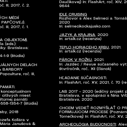
ÄTI.
Daučikovej) In: FlashArt, roč. XIV, 2
 III, 2017, č. 2.
9644
IDLE CRUISING
ÝCH MÉDIÍ
Rozhovor s Alex Selmeci a Tomá
E PAPČOVEJ).
2020
In: selmecikockajusko.com
III, 2017, č. 1.
JAZYK A KRAJINA
, 2020
In: artalk.cz (recenzia)
A OBJEKTOM).
a (eds.):
TEPLO HORIACEHO KRBU
, 2021.
ky. Bratislava:
In: artalk.cz (recenzia)
-1-9 (štúdia)
PÁROK V ROŽKU
, 2021.
In: Jazdec / Revue súčasného výtv
UÁLNYCH DIELACH
štvrťročník, roč.. XII (článok)
 & BARBORY
culture, roč. III,
HĽADANIE SÚČASNOSTI.
In: FlashArt, roč. XV, 2021, č. 70 (r
PAMÄTI.
m konceptuálnom
LAB 2017 – 2020 (edičný projekt p
 citlivých miest
Bratislava, v spolupráci s Nina Vr
ultúrnej pamäti
Bratislava, 2020
-558-1354-7 (štúdia)
CHCEM VEDIEŤ ROZMÝŠLAŤ O P
esby, 2018
FORMUJÚCOM PROCESE (Poznámk
Tomečkovej)
In: FlashArt, roč. XV, 
zefa Kollára v
: Mária Janušová &
ARCHEOLÓGIA BUDÚCNOSTI
: Ale