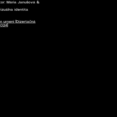
átor: Mária Janušová &
izuálna identita
m umení [Dizertačná
2024]