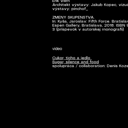
Erik Vilím
Architekt výstavy: Jakub Kopec, vizuá
výstavy: pinchof_
ZMENY SKUPENSTVA.
In: Kyša, Jaroslav: Fifth Force. Bratis
Espen Gallery, Bratislava, 2018. ISB
3 (príspevok v autorskej monografii)
video
Cukor, ticho a jedlo
Sugar, silence and food
spolupráca / collaboration: Denis Koz