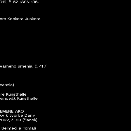
019, č. 52. ISSN 136-
šom Kockom Juskom.
arného umenia, č. 41 /
ecenzia)
re Kunsthalle
banová), Kunsthalle
REMENE AKO
y k tvorbe Dany
2022, č. 63 (článok)
x Selmeci a Tomáš