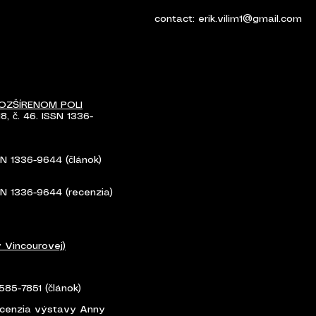
contact:
erik.vilim1@gmail.com
OZŠÍRENOM POLI
018, č. 46. ISSN 1336-
ISSN 1336-9644 (článok)
ISSN 1336-9644 (recenzia)
y Vincourovej)
 2585-7851 (článok)
cenzia výstavy Anny