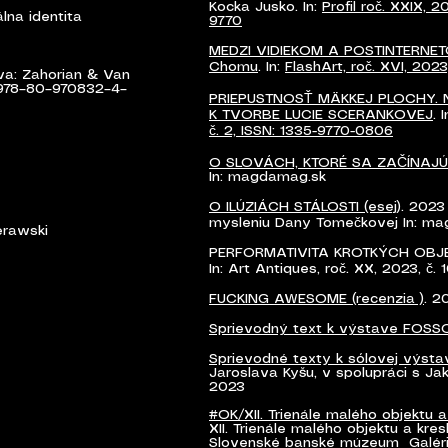
Kocka Jusko. In:
Profil roč. XXIX, 2
lna identita
9770
MEDZI VIDIEKOM A POSTINTERNET
Chomu
. In:
FlashArt, roč. XVI, 2023,
lava: Zahorian & Van
N 978–80–970832–4–
PRIEPUSTNOSŤ MÄKKEJ PLOCHY.
K TVORBE LUCIE SCERANKOVEJ
. 
č. 2, ISSN: 1335-9770-0806
O SLOVÁCH, KTORÉ SA ZAČÍNAJÚ
In: magdamag.sk
O ILÚZIÁCH STÁLOSTI (esej
). 202
mysleniu Dany Tomečkovej In: m
erawski
PERFORMATIVITA KROTKÝCH OBJ
In: Art Antiques, roč. XX, 2023, č. 
FUCKING AWESOME (recenzia )
. 2
Sprievodný text k výstave FOS
Sprievodné texty k sólovej výsta
Jaroslava Kyšu, v spolupráci s J
2023
#OK/XII. Trienále malého objektu 
XII. Trienále malého objektu a kre
Slovenské banské múzeum Galéria