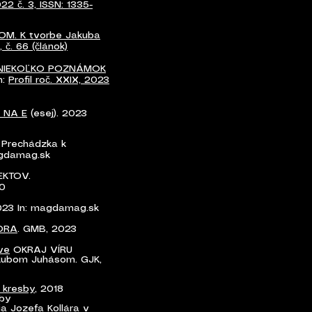
022 č. 3, ISSN: 1335-
OM. K tvorbe Jakuba
 č. 66 (článok)
 NIEKOĽKO POZNÁMOK
In:
Profil roč. XXIX, 2023
 NA E
(esej). 2023
3 Prechádzka k
agdamag.sk
EKTOV.
10
023 In: magdamag.sk
SORA
. GMB, 2023
ve
OKRAJ VÍRU
akubom Juhásom. GJK,
a kresby
, 2018
sby
 Jozefa Kollára v