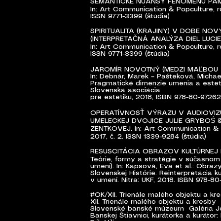
SÉMANTICKÉ NUANSY FENOMÉNU PAM
In: Art Communication & Popculture, roč.
ISSN 9771-3399 (štúdia)
SPIRITUALITA (KRAJINY) V DOBE NOV
(INTERPRETAČNÁ ANALÝZA DIEL LUCI
In: Art Communication & Popculture, roč. 
ISSN 9771-3399 (štúdia)
JAROMÍR NOVOTNÝ (MEDZI MAĽBOU 
In: Debnár, Marek – Pašteková, Michael
Pragmatické dimenzie umenia a esteti
Slovenská asociácia
pre estetiku, 2018, ISBN 978-80-972624
OPERATÍVNOSŤ VÝRAZU V AUDIOVIZ
UMELECKEJ DVOJICE JULIE GRYBOŚ
ZENTKOVEJ. In: Art Communication & Pop
2017, č. 2. ISSN 1339-9284 (štúdia)
RESUSCITÁCIA OBRAZOV KULTÚRNEJ 
Teórie, formy a stratégie v súčasno
umení). In: Kapsová, Eva et al.: Obrazy
Slovenskej Histórie. Reinterpretácia k
v umení. Nitra: UKF, 2018. ISBN 978-80
#OK/XII. Trienále malého objektu a kr
XII. Trienále malého objektu a kresby
Slovenské banské múzeum Galéria Jo
Banskej Štiavnici, kurátorka a kurátor