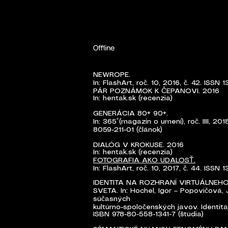
Offline
​​NEWROPE.
In: FlashArt, roč. 10, 2016, č. 42. ISSN
PÁR POZNÁMOK K ČEPANOVI. 2016
In: hentak.sk (recenzia)
GENERÁCIA 80+ 90+.
In: 365˚(magazín o umení), roč. IIII, 201
8059-211-01 (článok)
DIALÓG V KROKUSE. 2016
In: hentak.sk (recenzia)
FOTOGRAFIA AKO UDALOSŤ.
In: FlashArt, roč. 10, 2017, č. 44. ISSN
IDENTITA NA ROZHRANÍ VIRTUÁLNEH
SVETA. In: Hochel, Igor – Popovičová, 
súčasných
kultúrno-spoločenských javov. Identita.
ISBN 978-80-558-1341-7 (štúdia)